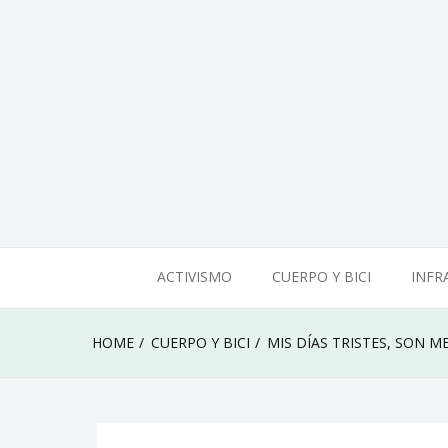
Skip
to
content
Mi
vida
en
ACTIVISMO
CUERPO Y BICI
INFR
bicicleta
HOME
CUERPO Y BICI
MIS DÍAS TRISTES, SON M