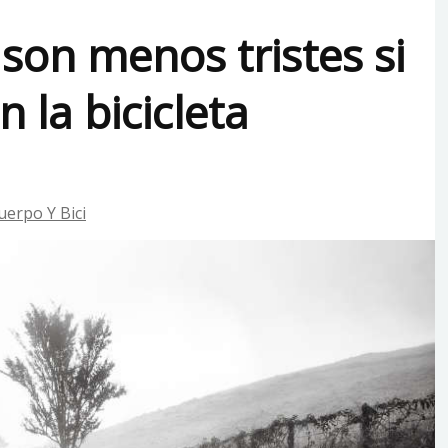
, son menos tristes si
n la bicicleta
uerpo Y Bici